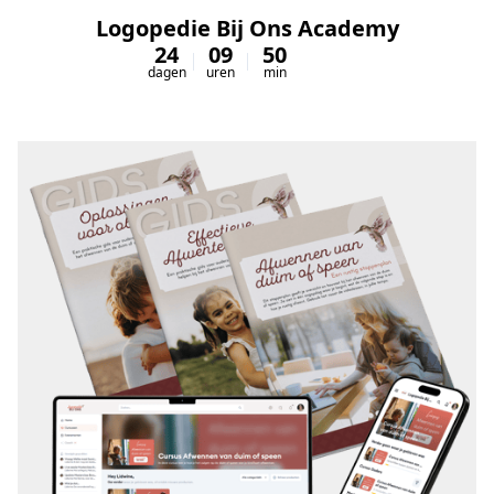
Logopedie Bij Ons Academy
24
09
50
55
dagen
uren
min
sec