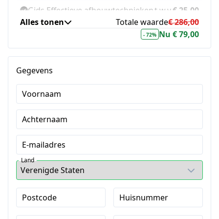
Gids Effectieve afbouwtechnieken
t.w.v.
€ 25,00
Alles tonen
Totale waarde
€ 286,00
Gids Omgaan met obstakels
t.w.v.
€ 25,00
Nu € 79,00
- 72%
Gids Boekjes & Hulpmiddelen
t.w.v.
€ 25,00
Uitleganimatie Sam & Lina
t.w.v.
€ 27,00
Gegevens
Voornaam
Achternaam
E-mailadres
Land
Postcode
Huisnummer